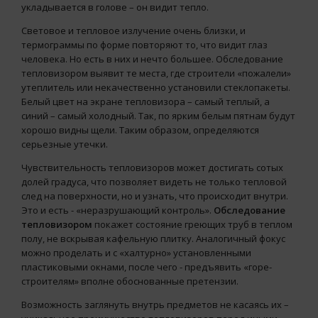
укладывается в голове – он видит тепло.
Световое и тепловое излучение очень близки, и
термограммы по форме повторяют то, что видит глаз
человека. Но есть в них и нечто большее. Обследование
тепловизором выявит те места, где строители «пожалели»
утеплитель или некачественно установили стеклопакеты.
Белый цвет на экране тепловизора – самый теплый, а
синий – самый холодный. Так, по ярким белым пятнам будут
хорошо видны щели. Таким образом, определяются
серьезные утечки.
Чувствительность тепловизоров может достигать сотых
долей градуса, что позволяет видеть не только тепловой
след на поверхности, но и узнать, что происходит внутри.
Это и есть - «неразрушающий контроль».
Обследование
тепловизором
покажет состояние греющих труб в теплом
полу, не вскрывая кафельную плитку. Аналогичный фокус
можно проделать и с «халтурно» установленными
пластиковыми окнами, после чего - предъявить «горе-
строителям» вполне обоснованные претензии.
Возможность заглянуть внутрь предметов не касаясь их –