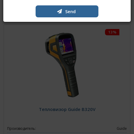
Send
More
13%
Тепловизор Guide B320V
Производитель:
Guide