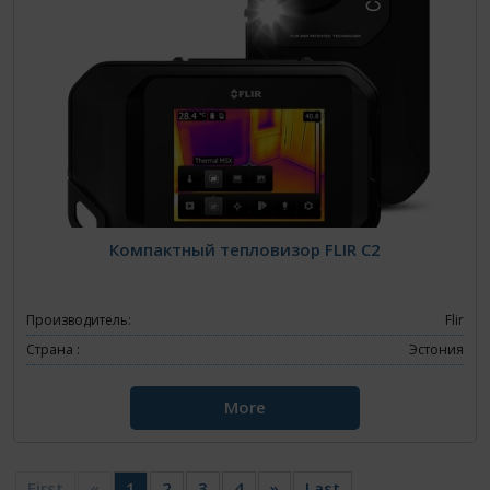
Компактный тепловизор FLIR C2
Производитель:
Flir
Страна :
Эстония
More
First
«
1
2
3
4
»
Last