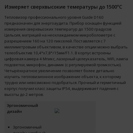
Измеряет сверхвысокие темературы до 1500°С
Тепловизор профессионального уровня Guide D160
предназначен для энергоаудита. Прибор оснащён функцией
измерения сверхвысоких температур до 1500 градусов
Цельсия, матрицей на неохлаждаемом микроболометре с
разрешением 160 на 120 пикселей. Поставляется с 7
миллиметровым объективом, в качестве опции можно выбрать
телеобъектив 10,4°х7,8°/15мм/F1.1. В корпус встроены
цифровая камера 4 Мпикс, лазерный целеуказатель, WiFi, лампа
подсветки, микрофон, динамик (с регулируемой громкостью).
Четырёхкратное увеличение позволяет более детально
изучить тепловизионное изображение объекта, к которому
трудно или невозможно подобраться. Прочный и герметичный
корпус получил класс защиты IP54, выдерживает падения с
высоты до 2 метров.
Эргономичный
дизайн
Эргономичный