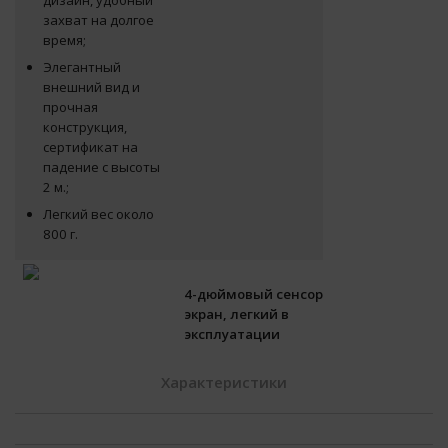
дизайн, удобный
захват на долгое
время;
Элегантный
внешний вид и
прочная
конструкция,
сертификат на
падение с высоты
2 м.;
Легкий вес около
800 г.
4-дюймовый сенсорный
экран, легкий в
эксплуатации
Характеристики
4-дюймовый
сенсорный экран с
Технические характеристики
разрешением 800 ×
480;