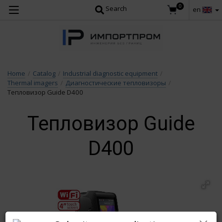
0
Search
en
Home
/
Catalog
/
Industrial diagnostic equipment
/
Thermal imagers
/
Диагностические тепловизоры
/
Тепловизор Guide D400
Тепловизор Guide
D400