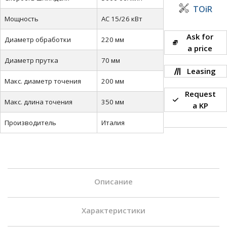
TOiR
Мощность
AC 15/26 кВт
Ask for
Диаметр обработки
220 мм
a price
Диаметр прутка
70 мм
Leasing
Макс. диаметр точения
200 мм
Request
Макс. длина точения
350 мм
a KP
Производитель
Италия
Описание
Четырёхосевые токарные и фрезерные обрабатывающие
Характеристики
центры с двумя шпинделями позволяют выполнять
одновременную обработку заготовки с двух сторон.