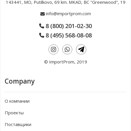
подшипников, мм
143441, MO, Putilkovo, 69 km. MKAD, BC "Greenwood", 19
Диаметр зажимного
165
165
info@importprom.com
патрона, мм
Мощность двигателя, кВт
11
11
8 (800) 201-02-30
Ось С: минимальная
0,001°
0,001°
8 (495) 568-08-08
дискретность вращения,
град.
Ось Е: поперечное
115
115
перемещение
© ImportProm, 2019
противошпинделя –
скорость перемещения,
мм-м
Company
Ось B: перемещение –
655 – 30
655 – 30
скорость перемещения,
мм-м/мин
О компании
ВЕРХНЯЯ РЕВОЛЬВЕРНАЯ ГОЛОВКА 1 - НИЖНЯЯ
РЕВОЛЬВЕРНАЯ ГОЛОВКА 2
Проекты
Количество позиций
12
12
Поставщики
Время поворота (1
0,15
0,15