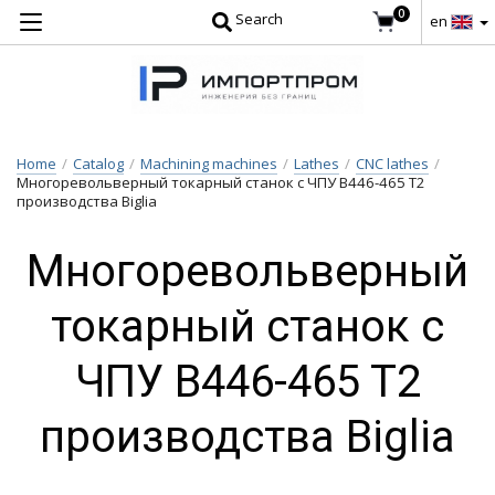
0
Search
en
Home
/
Catalog
/
Machining machines
/
Lathes
/
CNC lathes
/
Многоревольверный токарный станок с ЧПУ B446-465 T2
производства Biglia
Многоревольверный
токарный станок с
ЧПУ B446-465 T2
производства Biglia