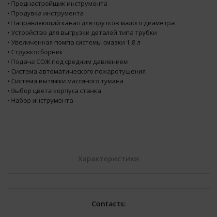
• Преднастройщик инструмента
• Продувка инструмента
• Направляющий канал для прутков малого диаметра
• Устройство для выгрузки деталей типа трубки
• Увеличенная помпа системы смазки 1,8 л
• Стружкосборник
• Подача СОЖ под средним давлением
• Система автоматического пожаротушения
• Система вытяжки масляного тумана
• Выбор цвета корпуса станка
• Набор инструмента
Характеристики
Технические характеристики
Спецификация
NN-32YB2
Contacts:
Тип
Тип
Тип