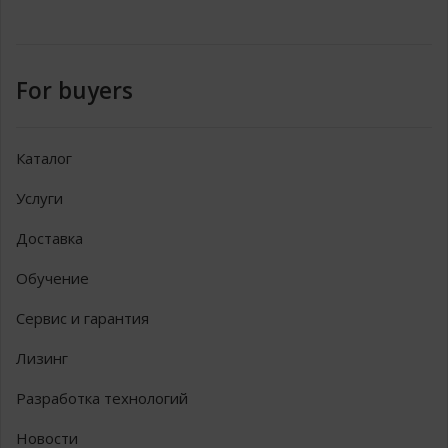
Мощность
Главный шпиндель
3,7/5,5 кВт
двигателей
Приводной
0,75/1,5 кВт
инструмент
Противошпиндель
1,5/3,7 кВт
For buyers
Приводной
0,75/1,5 кВт
инструмент
(противошпиндель)
Каталог
Привод подач по
1,0 кВт
Услуги
осям Х1, Y1, Z1, Х2,
Y2, Z2
Доставка
Насос подачи СОЖ
0,25 кВт x2
(главный и
Обучение
противошпиндель)
Сервис и гарантия
Насос системы
0,003 кВт
смазки
Лизинг
Габариты и другое
Высота центра
1000 мм
главного шпинделя
Разработка технологий
Входное
15 кВА
напряжение
Новости