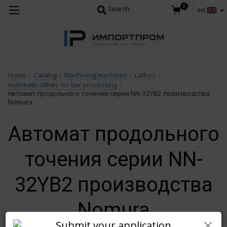
0
Search
en
Home
/
Catalog
/
Machining machines
/
Lathes
/
Automatic lathes for bar processing
/
Автомат продольного точения серии NN-32YB2 производства
Nomura
Автомат продольного
точения серии NN-
32YB2 производства
Nomura
Submit your application