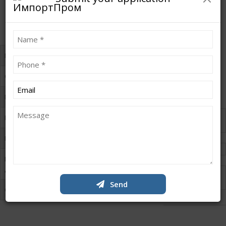
PNR
Производитель
Nomura
Leasing
Скорость шпинделя
8000 об/мин
TOiR
Мощность
3,7/5,5 кВт
Ask for
Макс. диаметр обработки
32 мм
a price
Макс. длина точения
190 мм
Leasing
Макс. длина выгружаемой
93 мм
детали
Request
a KP
Send
Страна
Япония