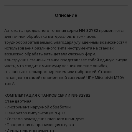
Описание
Автоматы продольного точения серии
NN-32YB2
применяются
для точной обработки материалов, в том числе,
труднообрабатываемых. Благодаря улучшенным возможностям
использования различного типа инструмента на станках
возможно обрабатывать детали сложных форм.
Конструкция станины станка представляет собой единую литую
часть, что сводит к минимуму возникновение ошибок,
связанных с терморасширением или вибрацией. Станки
оснащаются самой современной системой ЧПУ Mitsubishi М70V
тип А.
КОМПЛЕКТАЦИЯ СТАНКОВ СЕРИИ NN-32YB2
Стандартная:
• Инструмент наружной обработки
• Генератор импульсов (MPG) 37
• Система охлаждения главного шпинделя
• Поворотная направляющая втулка
• Держатель инструмента