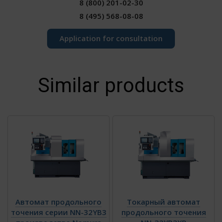
8 (800) 201-02-30
А
В
С
8 (495) 568-08-08
ности обработки
Макс. диаметр
Ø32 мм
обработки
Application for consultation
Макс. длина
190 мм/1
точения
патрон
Макс. длина
93 мм
выгружаемой
Similar products
детали
Шпиндель
Диаметр отверстия
Ø37 мм
основного
шпинделя
Скорость шпинделя
Макс. 8000 об/
(главный,
мин
противошпиндель)
Диаметр патрона
Ø32 мм
противошпинделя
Инструмент
Макс. количество
22
22
23
Автомат продольного
Токарный автомат
инструментов
точения серии NN-32YB3
продольного точения
Макс. диаметр
Ø13 мм