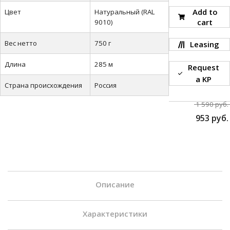
Add to
Цвет
Натуральный (RAL
cart
9010)
Вес нетто
750 г
Leasing
Длина
285 м
Request
a KP
Страна происхождения
Россия
1 590 руб.
953 руб.
Описание
REC ABS — ударопрочный пластик, большинство пластиковых
Характеристики
предметов вокруг нас сделаны именно из ABS. Материал
превосходно подходит для 3D печати предметов, несущих